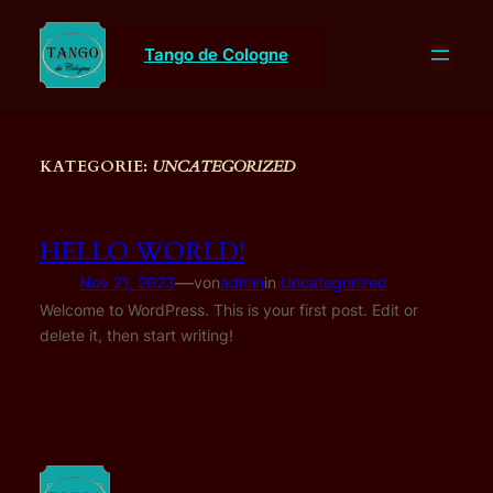
Direkt
zum
Tango de Cologne
Inhalt
wechseln
KATEGORIE:
UNCATEGORIZED
HELLO WORLD!
—
Nov 21, 2023
von
admin
in
Uncategorized
Welcome to WordPress. This is your first post. Edit or
delete it, then start writing!